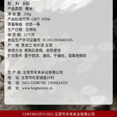
配 料: 水稻
产品类型: 粳米
净 含 量: 25kg
产品标准代号: GB/T 19266
质量等级: 优质一等
生产日期: 见喷码
保 质 期: 12个月
食品生产许可证编号: SC10123018402165
产 地: 黑龙江 哈尔滨 五常
食用方法: 煮熟后食用、趁热更佳
贮存条件: 置于阴凉、通风、干燥处，请离地保存
生 产 商: 五常市丰禾米业有限公司
地 址: 五常市杜家镇复兴村
电 话: 0451-53586788 13936614555
网 址: www.fenghemiye.cn
COPYRIGHT©2022 五常市丰禾米业有限公司