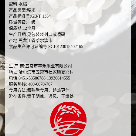
配料:水稻
产品类型:粳米
产品标准号:GB/T 1354
质量等级:一级
保质期:12个月
生产日期:见包装袋封口或喷码
产地:黑龙江省哈尔滨市
食品生产许可证编号:SC10123018402165
生 产 商:五常市丰禾米业有限公司
地址:哈尔滨市五常市杜家镇复兴村
电话:0451-53586788 13936614555
服务热线: 400-0670-767
食用方法:煮熟后食用、趁热更佳
贮存条件:置于阴凉、通风、干燥处