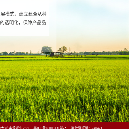
发展模式，建立建全从种
的透明化，保障产品品
米,丰禾米业.com
黑ICP备18008131号-2
累计浏览量：740421